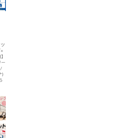
ーツ
×
日】
リー
/
)
ち