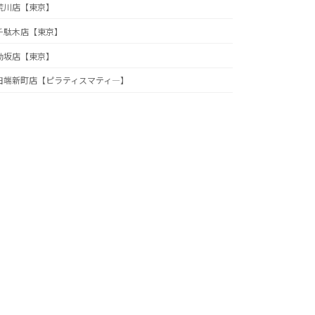
荒川店【東京】
千駄木店【東京】
動坂店【東京】
田端新町店【ピラティスマティ―】