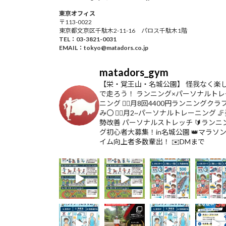
東京オフィス
〒113-0022
東京都文京区千駄木2-11-16 パロス千駄木1階
TEL：03-3821-0031
EMAIL：tokyo@matadors.co.jp
matadors_gym
【栄・覚王山・名城公園】
怪我なく楽
で走ろう！
ランニング×パーソナルトレ
ニング
🏃‍♂️月8回4400円ランニングクラ
み〇
🏋️‍♀️月2~パーソナルトレーニング

勢改善 パーソナルストレッチ
🔰ランニ
グ初心者大募集！in名城公園
👑マラソ
イム向上者多数輩出！
✉️DMまで