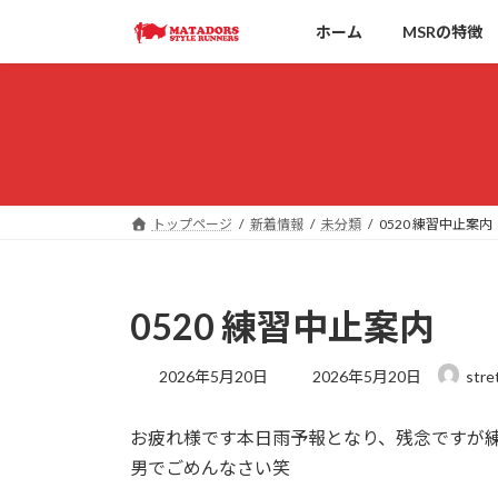
コ
ナ
ホーム
MSRの特徴
ン
ビ
テ
ゲ
ン
ー
ツ
シ
へ
ョ
ス
ン
キ
に
ッ
移
トップページ
新着情報
未分類
0520 練習中止案内
プ
動
0520 練習中止案内
最
2026年5月20日
2026年5月20日
stre
終
更
お疲れ様です本日雨予報となり、残念ですが
新
日
男でごめんなさい笑
時