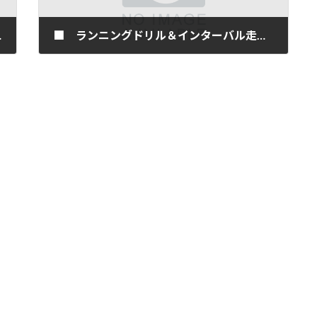
特典ご案内
■ ランニングドリル＆インターバル走＠湯どころみのり(お風呂付き)
2026年5月21日