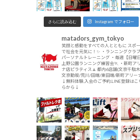
Instagram でフォロー
さらに読み込む
matadors_gym_tokyo
笑顔と感動をすべての人とともに
スポ
で社会を元気に！✨
・ランニングクラブ
パーソナルトレーニング
・毎週【日曜
上野公園ランニング練習会🏃
・新町ア
ナ店ピラティス🧘
都内6店舗(文京千駄木
文京動坂/荒川/田端/東田端/新町アリーナ
↓無料体験.入会のご予約.LINE登録はこ
らから↓