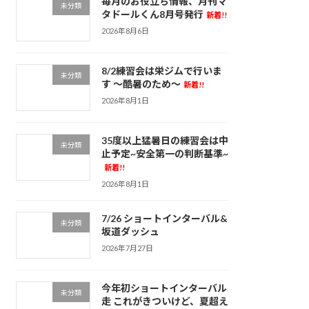
毎月のお役立ち情報、月刊マ
未分類
タドールくん8月号発行
新着!!
2026年8月6日
8/2練習会は栄ジムで行いま
未分類
す ～酷暑のため～
新着!!
2026年8月1日
35度以上猛暑日の練習会は中
未分類
止予定~安全第一の判断基準~
新着!!
2026年8月1日
7/26 ショートインターバル&
未分類
坂道ダッシュ
2026年7月27日
今年初ショートインターバル
未分類
走 これがきついけど、夏超え