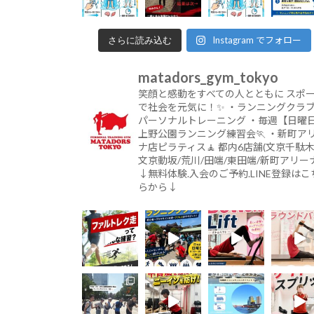
Instagram でフォロー
さらに読み込む
matadors_gym_tokyo
笑顔と感動をすべての人とともに
スポ
で社会を元気に！✨
・ランニングクラブ
パーソナルトレーニング
・毎週【日曜
上野公園ランニング練習会🏃
・新町ア
ナ店ピラティス🧘
都内6店舗(文京千駄木
文京動坂/荒川/田端/東田端/新町アリーナ
↓無料体験.入会のご予約.LINE登録はこ
らから↓