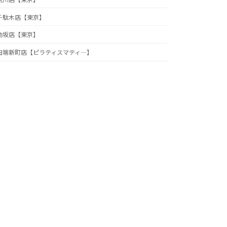
千駄木店【東京】
動坂店【東京】
田端新町店【ピラティスマティ―】