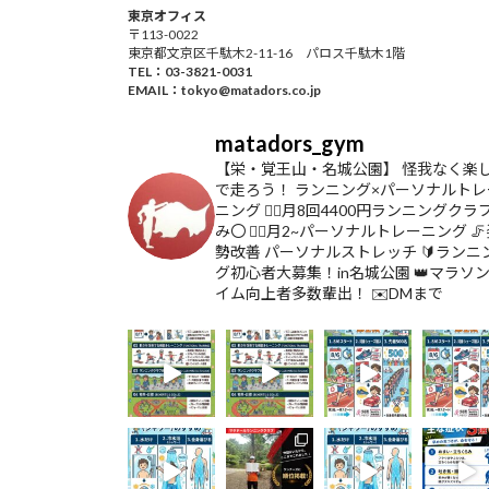
東京オフィス
〒113-0022
東京都文京区千駄木2-11-16 パロス千駄木1階
TEL：03-3821-0031
EMAIL：tokyo@matadors.co.jp
matadors_gym
【栄・覚王山・名城公園】
怪我なく楽
で走ろう！
ランニング×パーソナルトレ
ニング
🏃‍♂️月8回4400円ランニングクラ
み〇
🏋️‍♀️月2~パーソナルトレーニング

勢改善 パーソナルストレッチ
🔰ランニ
グ初心者大募集！in名城公園
👑マラソ
イム向上者多数輩出！
✉️DMまで