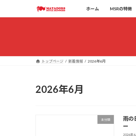
コ
ナ
ホーム
MSRの特徴
ン
ビ
テ
ゲ
ン
ー
ツ
シ
へ
ョ
ス
ン
キ
に
ッ
移
トップページ
新着情報
2026年6月
プ
動
2026年6月
雨の
未分類
ー
2026年