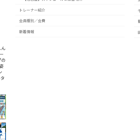
トレーナー紹介
会員種別／会費
新着情報
しん
ー
ブの
姿
ン
ンタ