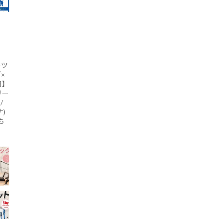
ーツ
×
日】
リー
/
)
ち