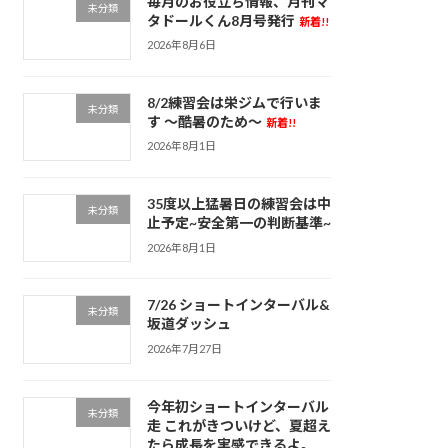
毎月のお役立ち情報、月刊マ
未分類
タドールくん8月号発行
新着!!
2026年8月6日
8/2練習会は栄ジムで行いま
未分類
す ～酷暑のため～
新着!!
2026年8月1日
35度以上猛暑日の練習会は中
未分類
止予定~安全第一の判断基準~
2026年8月1日
7/26 ショートインターバル&
未分類
坂道ダッシュ
2026年7月27日
今年初ショートインターバル
未分類
走 これがきついけど、夏超え
たら成長を実感できるよ。